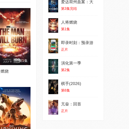
爱达荷州血案：大
第3集完结
人将燃烧
第1集
即录时刻：预录游
正片
第1集
演化第一季
第2集
将燃烧
棋手(2026)
第6集
亢奋：回首
正片