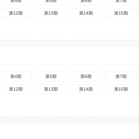
第4期
第5期
第6期
第7期
第12期
第13期
第14期
第15期
第4期
第5期
第6期
第7期
第12期
第13期
第14期
第15期