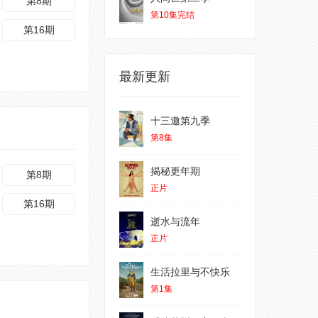
第8期
第10集完结
第16期
最新更新
十三邀第九季
第8集
揭秘更年期
第8期
正片
第16期
逝水与流年
正片
生活拉里与不快乐
第1集