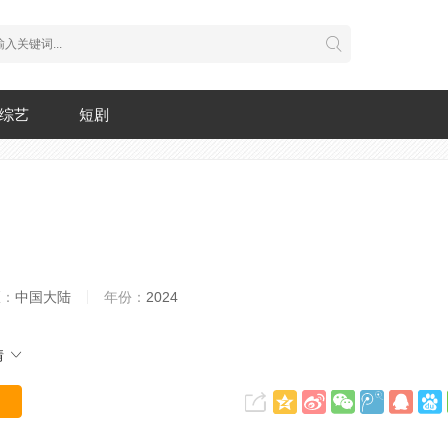
综艺
短剧
区：
中国大陆
年份：
2024
情