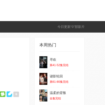
今日更新“0”部影片
本周热门
寻欢
第41-52集完结
谜影轮回
第61-80集完结
温柔的背叛
全集完结