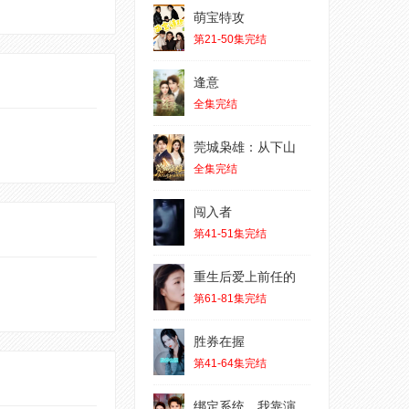
萌宝特攻
第21-50集完结
逢意
全集完结
莞城枭雄：从下山
全集完结
闯入者
第41-51集完结
重生后爱上前任的
第61-81集完结
胜券在握
第41-64集完结
绑定系统，我靠演