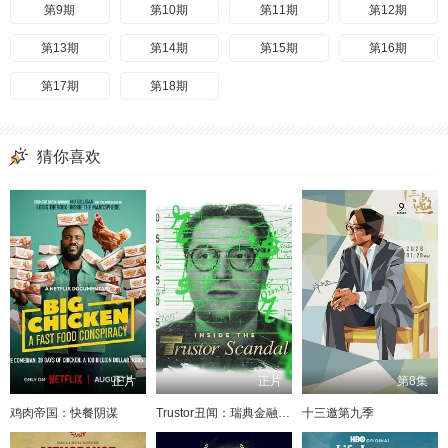
第9期
第10期
第11期
第12期
第13期
第14期
第15期
第16期
第17期
第18期
猜你喜欢
正片
正片
第8集
鸡肉帝国：快餐阴谋
Trustor丑闻：瑞典金融案内幕
十三邀第九季