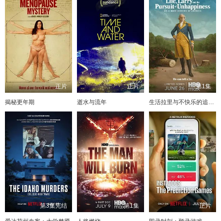
正片
正片
第1集
揭秘更年期
逝水与流年
生活拉里与不快乐的追求 一部美国史
第3集完结
第1集
正片