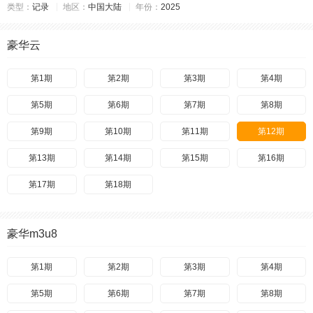
类型：
记录
地区：
中国大陆
年份：
2025
豪华云
第1期
第2期
第3期
第4期
第5期
第6期
第7期
第8期
第9期
第10期
第11期
第12期
第13期
第14期
第15期
第16期
第17期
第18期
豪华m3u8
第1期
第2期
第3期
第4期
第5期
第6期
第7期
第8期