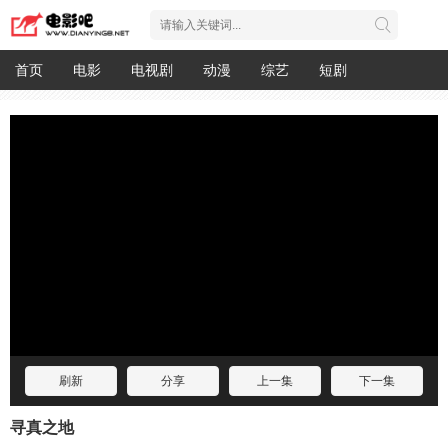
首页
电影
电视剧
动漫
综艺
短剧
刷新
分享
上一集
下一集
寻真之地