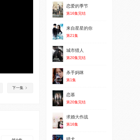
恋爱的季节
第16集完结
来自星星的你
第21集
城市猎人
第20集完结
杀手妈咪
第1集
下一集
恋慕
第20集完结
求婚大作战
第16集
猎犬