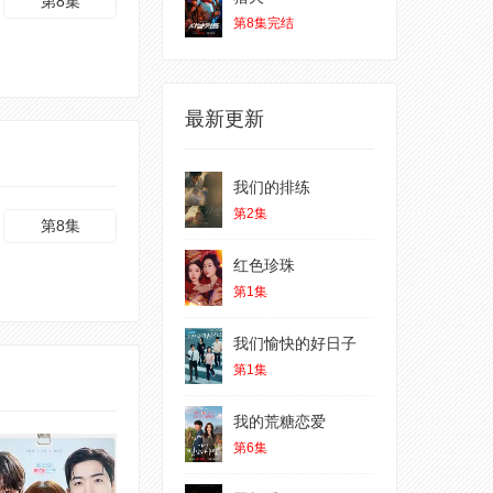
第8集
第8集完结
最新更新
我们的排练
第2集
第8集
红色珍珠
第1集
我们愉快的好日子
第1集
我的荒糖恋爱
第6集