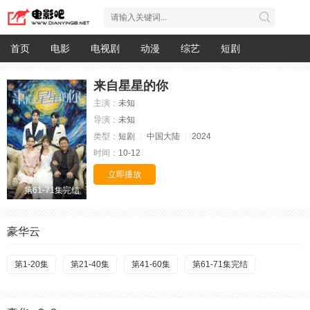
首页
电影
电视剧
动漫
综艺
短剧
来自星星的你
主演：
未知
导演：
未知
类型：
短剧
中国大陆
2024
时间：
10-12
立即播放
第61-71集完结
豪华云
第1-20集
第21-40集
第41-60集
第61-71集完结