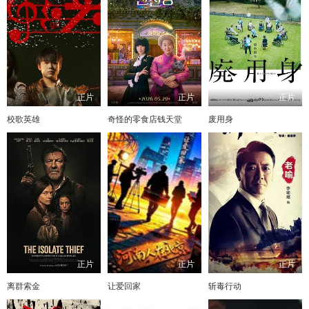
正片
正片
正片
校歌英雄
奇怪的零食店钱天堂
废用身
正片
正片
正片
离群索金
让爱回家
斩毒行动