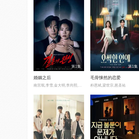
第1集
第1集
婚姻之后
毛骨悚然的恋爱
南宫珉,李雪,金大明,李尚熙,朴炳垠
朴恩斌,梁世宗,邕圣祐