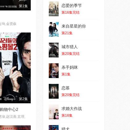
恋爱的季节
第1集
第16集完结
성혁,金贤叙
来自星星的你
第21集
城市猎人
第20集完结
杀手妈咪
第1集
恋慕
第20集完结
第2集
求婚大作战
购物中心2
第16集
慧埈,赵汉善,玄理,
猎犬