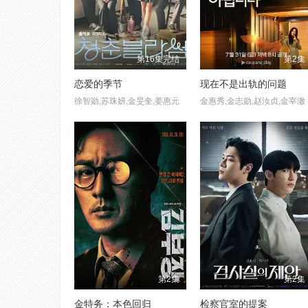
第16集完结
第2集
恋爱的季节
现在不是出轨的问题
徐智勋,苏珠妍,金旻奎,姜惠元
金惠秀,金志勋,赵汝贞,金宰澈
第2集
第2集
金特务：本色回归
检察官室的提案