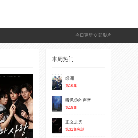
今日更新“0”部影片
本周热门
绿洲
第16集
听见你的声音
第18集
正义之刃
第32集完结