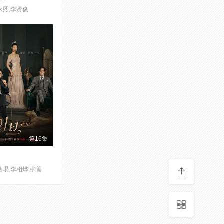
永熙,李贤俊
第16集
炳垠,李相烨,柳善