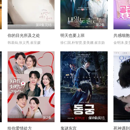
第8集完结
第2集
你的目光所及之处
明天也要上班
共感细胞
韩基灿,张义秀,崔呈媛
徐仁国,朴智贤,姜美娜,崔京勋
金明洙,姜
第2集
第8集完结
给你爱情处方
鬼谜东宫
死神遇到