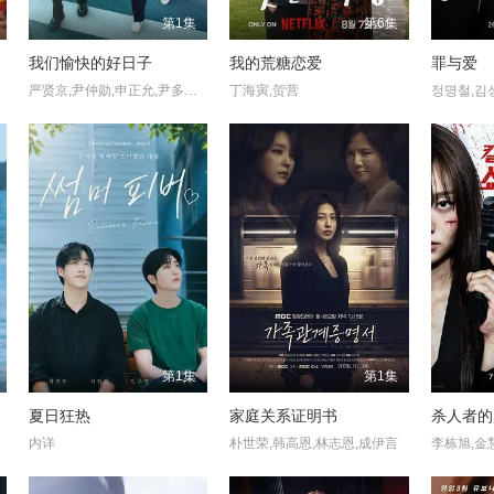
第1集
第6集
我们愉快的好日子
我的荒糖恋爱
罪与爱
严贤京,尹仲勋,申正允,尹多英,金惠玉,鲜于在德,尹多勋,文喜京,李商淑,郑孝彬,李家豪,郑永琡
丁海寅,贺营
정명철,김
第1集
第1集
夏日狂热
家庭关系证明书
杀人者的
内详
朴世荣,韩高恩,林志恩,成伊言
李栋旭,金