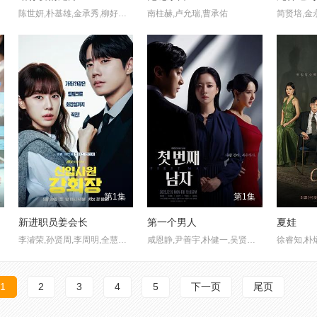
陈世妍,朴基雄,金承秀,柳好贞,金炯默,苏怡贤,金美淑,朱进模,崔大哲,赵美玲,金先彬,尹瑞娥,金振烨,郑艺素
南柱赫,卢允瑞,曹承佑
简贤培,金
第1集
第1集
新进职员姜会长
第一个男人
夏娃
李濬荣,孙贤周,李周明,全慧珍,晋久
咸恩静,尹善宇,朴健一,吴贤庆,김민설,李起昶
徐睿知,朴
1
2
3
4
5
下一页
尾页