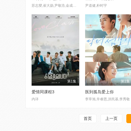
苏志燮,崔大勋,尹敬浩,金成圭,孙娜恩
尹道健,朴时宇
第1集
第1集
爱情同课程3
医到孤岛爱上你
内详
李宰旭,辛睿恩,洪民基,李秀敬
首页
上一页