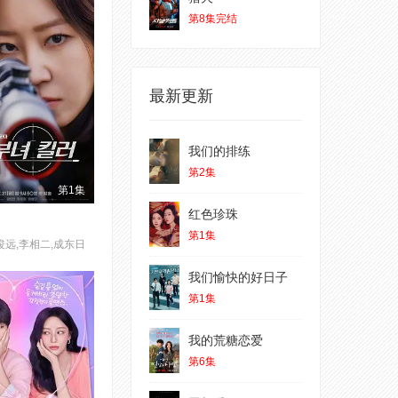
第8集完结
最新更新
我们的排练
第2集
第1集
红色珍珠
第1集
浚远,李相二,成东日
我们愉快的好日子
第1集
我的荒糖恋爱
第6集