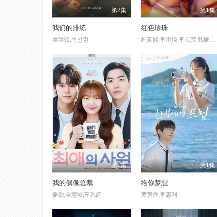
第2集
第1集
我们的排练
红色珍珠
梁洪硕,박성현
朴真熙,李甫姫,李元宗,韩振熙,李应敬,李代延,金惠仙,金宣敬,이정용,채빈
第1集
第1集
我的偶像总裁
给你梦想
姜勋,金慧埈,车禹闵
黄寅烨,李惠利