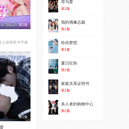
罪与爱
第1集
我的偶像总裁
第1集
第1集
旻儿,权昭贤,申宇谦
给你梦想
第1集
夏日狂热
第1集
家庭关系证明书
第1集
杀人者的购物中心
第2集
第2集
爱