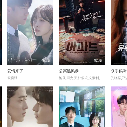
第1集
第1集
爱情来了
公寓黑风暴
杀手妈咪
安喜延
池晟,河允庆,朴炳垠,文素利,郑顺元,黄熙,金泽
孔晓振,郑