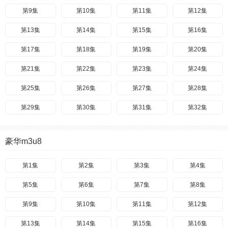
第9集
第10集
第11集
第12集
第13集
第14集
第15集
第16集
第17集
第18集
第19集
第20集
第21集
第22集
第23集
第24集
第25集
第26集
第27集
第28集
第29集
第30集
第31集
第32集
第33集
第34集
第35集
第36集
豪华m3u8
第37集
第38集
第39集
第40集
第41集
第1集
第42集
第2集
第43集
第3集
第44集
第4集
第45集
第5集
第6集
第46
第47集
第7集
第48集
第8集
第49集
第9集
第50集
第10集
第11集
第12集
第13集
第14集
第15集
第16集