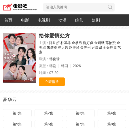
首页
电影
电视剧
动漫
综艺
短剧
给你爱情处方
主演：
陈世妍
朴基雄
金承秀
柳好贞
金炯默
苏怡贤
金
美淑
朱进模
崔大哲
赵美玲
金先彬
尹瑞娥
金振烨
郑艺
素
导演：
韩俊瑞
类型：
韩剧
韩国
2026
时间：
07-20
第2集
立即播放
豪华云
第1集
第2集
第3集
第4集
第5集
第6集
第7集
第8集