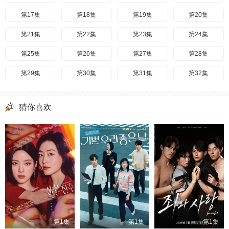
第17集
第18集
第19集
第20集
第21集
第22集
第23集
第24集
第25集
第26集
第27集
第28集
第29集
第30集
第31集
第32集
第33集
第34集
第35集
第36集
猜你喜欢
第37集
第38集
第39集
第40集
第41集
第42集
第43集
第44集
第45集
第46
第47集
第48集
第49集
第50集
第1集
第1集
第1集