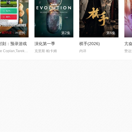
正片
第2集
第6集
时刻：预录游戏
演化第一季
棋手(2026)
亢
Shayne Coplan,Tarek Mansour
克里斯·帕卡姆
内详