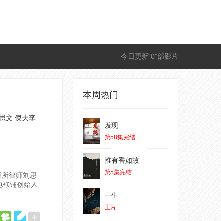
今日更新“0”部影片
本周热门
思文
傑夫李
发现
第58集完结
惟有香如故
第5集完结
圈所律师刘思
包袱铺创始人
一生
正片