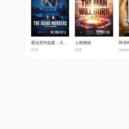
第3集完结
第1集
爱达荷州血案：大学梦魇
人将燃烧
即录
内详
内详