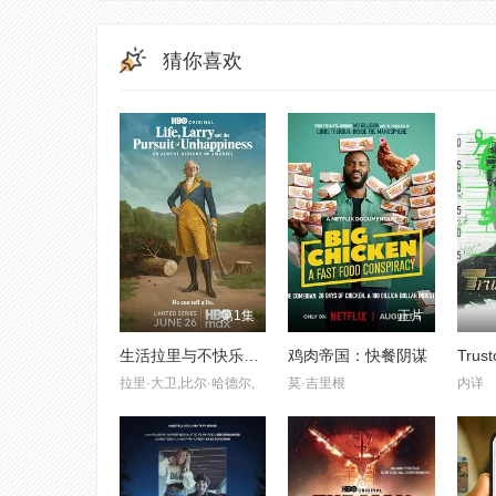
猜你喜欢
第1集
正片
生活拉里与不快乐的追求 一部美国史
鸡肉帝国：快餐阴谋
拉里·大卫,比尔·哈德尔,
莫·吉里根
内详