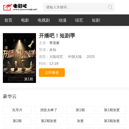
首页
电影
电视剧
动漫
综艺
短剧
开播吧！短剧季
主演：
李语家
导演：
未知
类型：
大陆综艺
中国大陆
2025
时间：
12-29
立即播放
第1期
豪华云
先导片
演技太棒了
第1期
第1期加更
第2期
第2期加更
加更
第3期加更