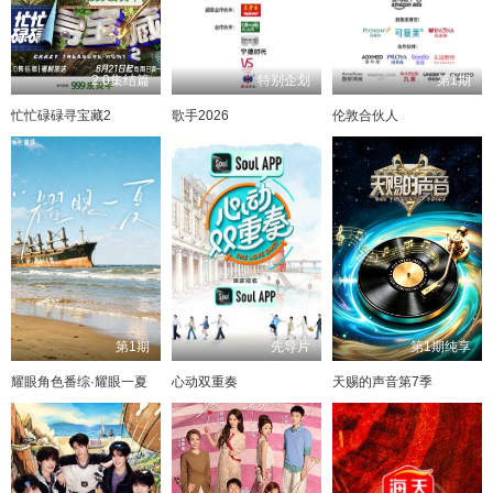
2.0集结篇
特别企划
第1期
忙忙碌碌寻宝藏2
歌手2026
伦敦合伙人
第1期
先导片
第1期纯享
耀眼角色番综·耀眼一夏
心动双重奏
天赐的声音第7季