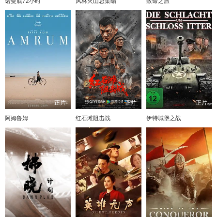
诺曼底72小时
风林火山总集编
致命之旅
正片
正片
正片
阿姆鲁姆
红石滩阻击战
伊特城堡之战