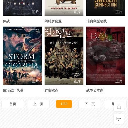
正片
正片
正片
休战
阿特罗皮亚
瑞典救援暗线
正片
正片
正片
佐治亚州风暴
罗密欧点
战争艺术家
首页
上一页
1/22
下一页
尾页