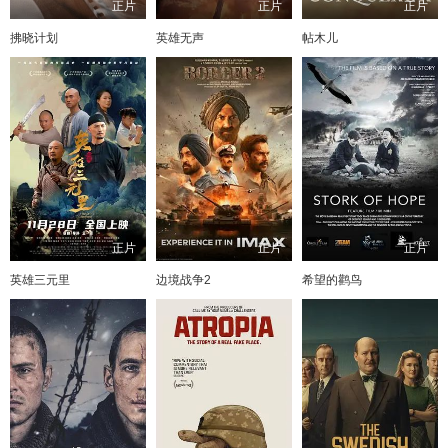
正片
正片
正片
拂晓计划
英雄无声
帖木儿
正片
正片
正片
英雄三元里
边境战争2
希望的鹳鸟