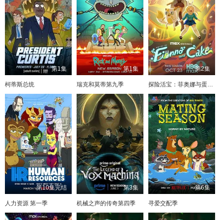
第1集
第1集
第2集
柯蒂斯总统
瑞克和莫蒂第九季
探险活宝：菲奥娜与蛋糕 第二季
第10集完结
第3集
第6集
人力资源 第一季
机械之声的传奇第四季
寻爱交配季