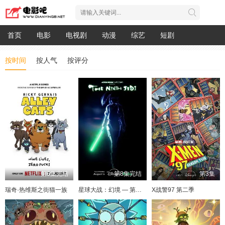
首页
电影
电视剧
动漫
综艺
短剧
按时间
按人气
按评分
第6集完结
第8集完结
第3集
瑞奇·热维斯之街猫一族
星球大战：幻境 — 第九个绝地武士
X战警97 第二季