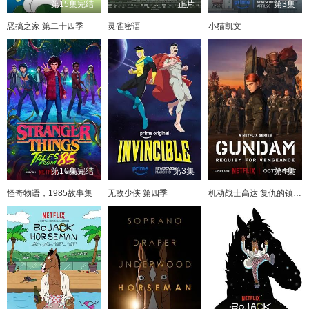
第15集完结
正片
第3集
恶搞之家 第二十四季
灵雀密语
小猫凯文
第10集完结
第3集
第4集
怪奇物语，1985故事集
无敌少侠 第四季
机动战士高达 复仇的镇魂曲