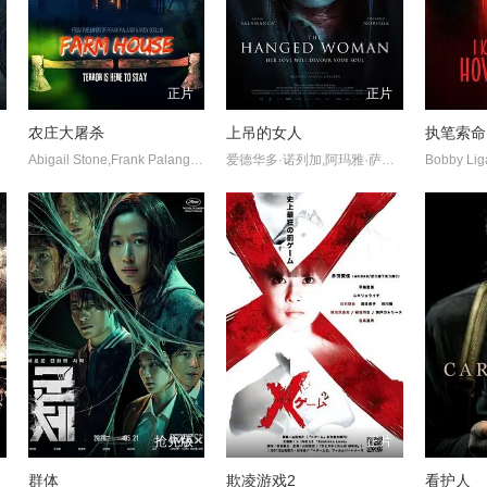
正片
正片
农庄大屠杀
上吊的女人
执笔索命
u
Abigail Stone,Frank Palangi,Aaron Michael Lambert
爱德华多·诺列加,阿玛雅·萨拉曼卡
抢先版
正片
群体
欺凌游戏2
看护人