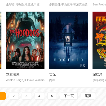
全智贤,具教焕,池昌旭,申铉彬,金新绿
多田爱佳,平岛夏海,朝加真由美
正片
正片
劫案闹鬼
亡兄
深红湾
Zembrod
Ashton Leigh,B. Dave Walters
内详
1
2
3
4
5
下一页
尾页