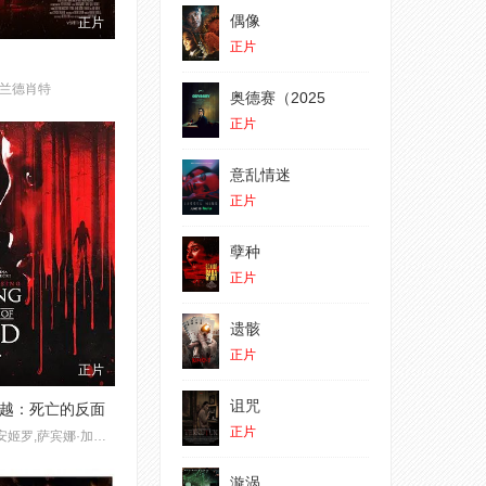
偶像
正片
正片
·兰德肖特
奥德赛（2025
正片
意乱情迷
正片
孽种
正片
遗骸
正片
正片
诅咒
越：死亡的反面
正片
比佛莉·德安姬罗,萨宾娜·加德克奇
漩涡