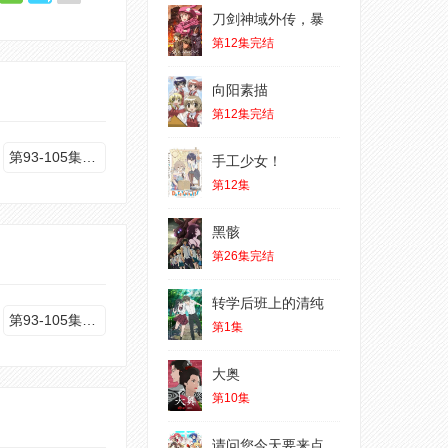
刀剑神域外传，暴
第12集完结
向阳素描
第12集完结
第93-105集完结
手工少女！
第12集
黑骸
第26集完结
转学后班上的清纯
第93-105集完结
第1集
大奥
第10集
请问您今天要来点