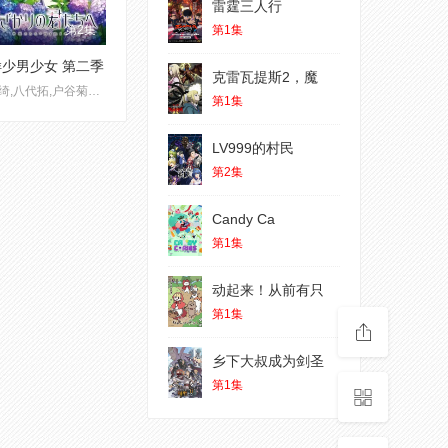
雷霆三人行
第2集
第1集
少男少女 第二季
克雷瓦提斯2，魔
山根绮,八代拓,户谷菊之介
第1集
LV999的村民
第2集
Candy Ca
第1集
动起来！从前有只
第1集
乡下大叔成为剑圣
第1集