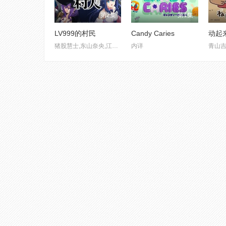
第2集
第1集
LV999的村民
Candy Caries
动起
猪股慧士,东山奈央,江头宏哉
内详