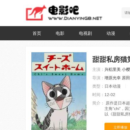
首页
电影
电视剧
动漫
甜甜私房猫
主演：
兴梠里美
小樱
导演：
增原光幸
原田
类型：
日本动漫
时间：
12-02
简介：
原作是日本超
主角“chi
以《甜甜私房
立即播放