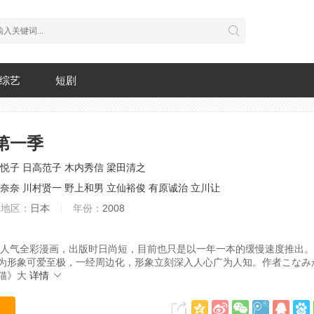
综艺
短剧
第一季
悦子
日高范子
木内秀信
梁田清之
奈奈
川村贤一
野上和男
立仙裕俊
有原诚治
立川让
地区：
日本
年份：
2008
人气全彩漫画，出版时日尚短，目前也只是以一年一本的缓慢速度推出。
”，因为形象可爱至极，一经周边化，形象立刻深入人心广为人知。作者こな
猫》大
详情