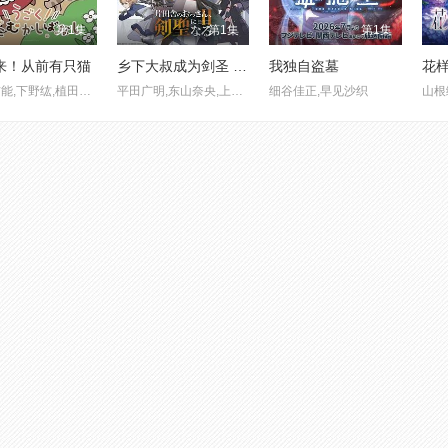
第1集
第1集
第1集
来！从前有只猫
乡下大叔成为剑圣 第二季
我独自盗墓
花样
青山吉能,下野纮,植田佳奈,宫本佳那子
平田广明,东山奈央,上田瞳
细谷佳正,早见沙织