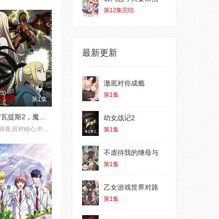
第12集完结
最新更新
澈底对你成瘾
第1集
第1集
克雷瓦提斯2，魔兽之王与虚伪的勇者传承
幼女战记2
白石晴香,田村睦心,中村悠一
第1集
不虐待我的继母与
第1集
乙女游戏世界对路
第1集