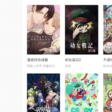
第1集
第1集
澈底对你成瘾
幼女战记2
阿座上洋平,齐藤壮马
内详