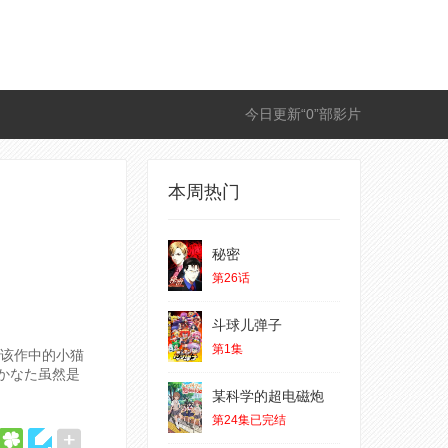
今日更新“0”部影片
本周热门
秘密
第26话
斗球儿弹子
第1集
该作中的小猫
みかなた虽然是
某科学的超电磁炮
第24集已完结