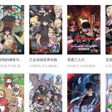
第1集
第1集
第1集
不虐待我的继母与继姐
乙女游戏世界对路人角色很不友好 第二季
雷霆三人行
铃木日菜,鲸,芹泽优,贯井柚佳,麦穗杏菜,根本京里,内山夕实,市道真央
大冢刚央,市之濑加那,菲鲁兹·蓝,石田彰,佐仓绫音,铃村健一,鸟海浩辅,立花慎之介,游佐浩二,桧山修之,竹内顺子
铃代纱弓,川井田夏海,秋山绘理