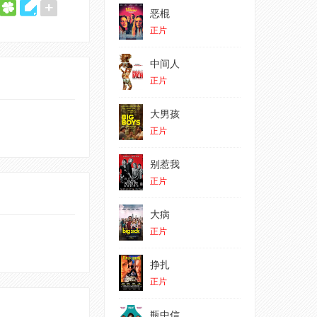
恶棍
正片
中间人
正片
大男孩
正片
别惹我
正片
大病
正片
挣扎
正片
瓶中信