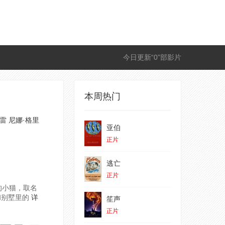
今日更新“0”部影片
本周热门
格雷
尼娜·格里
亚伯
正片
逃亡
正片
浪的小猫，取名
和别墅里的
详
笙声
正片