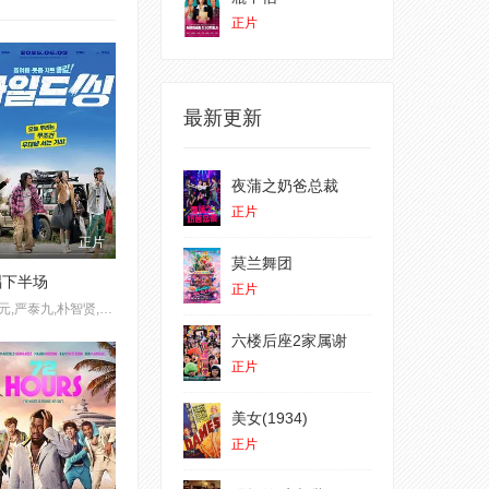
正片
最新更新
夜蒲之奶爸总裁
正片
正片
莫兰舞团
唱下半场
正片
姜栋元,严泰九,朴智贤,吴正世
六楼后座2家属谢
正片
美女(1934)
正片