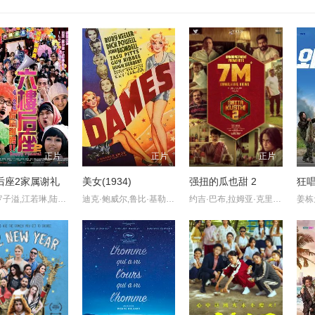
正片
正片
正片
后座2家属谢礼
美女(1934)
强扭的瓜也甜 2
狂
田原,罗子溢,江若琳,陆永,郑诗君,曾志伟,林嘉欣,卢巧音,周俊伟
迪克·鲍威尔,鲁比·基勒,Hugh Herbert
约吉·巴布,拉姆亚·克里希南,Karunas,艾西瓦娅·莱克希米,Sreeja Ravi,维施努·维绍尔