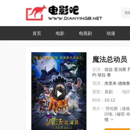
首页
电影
电视剧
动漫
魔法总动员
主演：
信达·亚当斯
约
埃拉·鲁
导演：
杰里米·德格
类型：
喜剧
地
时间：
10-12
简介：
劳伦斯（道格
闪电（穆雷·布
情