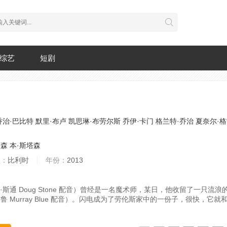
综艺
短剧
乔治·巴比特
默里·布卢
凯思琳·布劳尔斯
乔伊·卡门
格兰特·乔治
夏奈尔·
鲁森
本·斯塔森
区：
比利时
年份：
2013
·斯通 Doug Stone 配音）曾经是一名魔术师，某日，他收留了一只流
鲁 Murray Blue 配音）。闪电成为了劳伦斯家中的一份子，很快，它就