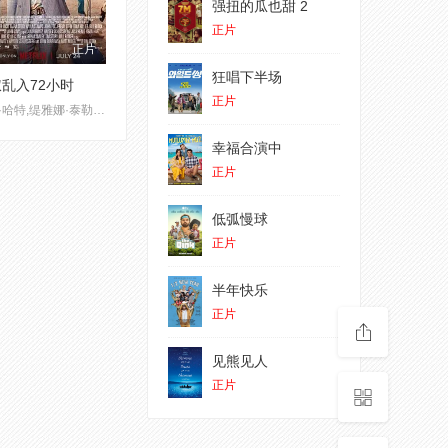
强扭的瓜也甜 2
正片
正片
狂唱下半场
乱入72小时
正片
凯文·哈特,缇雅娜·泰勒,迈克尔·曼多,扎克·切利,马尔切洛·埃尔南德斯,梅森·古丁,本·马歇尔,卡姆·帕特森,乔比·詹姆斯,斯万米·萨姆派奥,斯图米·玛雅,威尔·菲茨,Scott Kasics,艾娃·艾森松,Rodd Cyrus
幸福合演中
正片
低弧慢球
正片
半年快乐
正片
见熊见人
正片