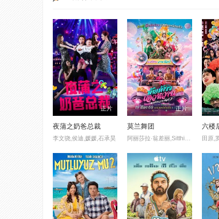
正片
正片
夜蒲之奶爸总裁
莫兰舞团
六楼
李文骁,侯迪,媛媛,石承昊
阿丽莎拉·翁差丽,Sitthiphon Disamoe,