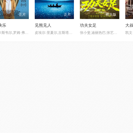
正片
正片
抢先版
快乐
见熊见人
功夫女足
大叔
珊莉·卡斯韦尔,罗姆·弗林,亚历克西·科诺,艾米·帕夫拉特,JeffDye
皮埃尔·里夏尔,古斯塔弗·科文
张小斐,迪丽热巴,张艺兴,刘嘉玲,佐藤健,艾米,雪野,蔡思贝,胡予安,倪好,赵丽娜,欧阳靖,张继聪,欧阳万成,陈旻,李卓媚