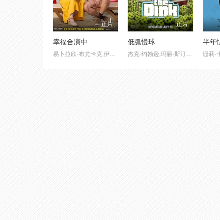
正片
正片
幸福合演中
低弧慢球
半年
易卜拉欣·布尤卡克,伊尔卡·阿克苏穆,巴萨克·帕拉克,达姆拉·科尔贝
杰克·约翰逊,玛丽·斯汀伯根