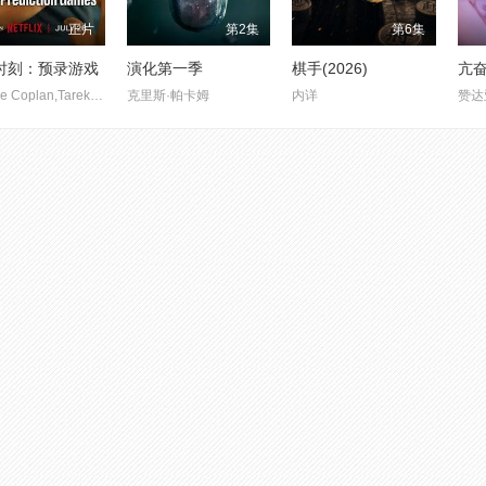
正片
第2集
第6集
时刻：预录游戏
演化第一季
棋手(2026)
亢
Shayne Coplan,Tarek Mansour
克里斯·帕卡姆
内详