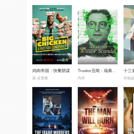
正片
正片
鸡肉帝国：快餐阴谋
Trustor丑闻：瑞典金融案内幕
十三
莫·吉里根
内详