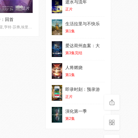
逝水与流年
正片
正片
奋：回首
生活拉里与不快乐
赞达亚,亨特·莎弗,埃里克·迪恩,雅各布·艾洛蒂,西德尼·斯维尼,亚历克萨·德米,茉德·阿帕图,科尔曼·多明戈,罗莎莉亚,莎朗·斯通,萨姆·莱文森
第1集
爱达荷州血案：大
第3集完结
人将燃烧
第1集
即录时刻：预录游
正片
演化第一季
第2集