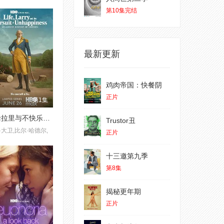
第10集完结
最新更新
鸡肉帝国：快餐阴
正片
第1集
生活拉里与不快乐的追求 一部美国史
Trustor丑
·大卫,比尔·哈德尔,
正片
十三邀第九季
第8集
揭秘更年期
正片