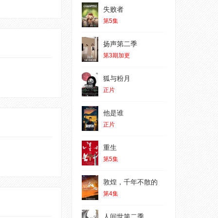
失败者
第5集
扬声第二季
第3期加更
狐与粉月
正片
他是谁
正片
重生
第5集
敦煌，千年不散的
第4集
人间世第二季