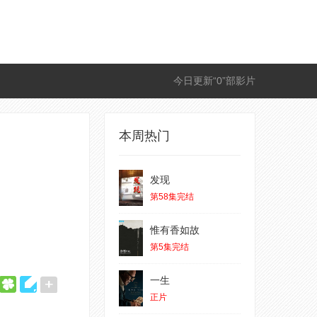
今日更新“0”部影片
本周热门
发现
第58集完结
惟有香如故
第5集完结
一生
正片