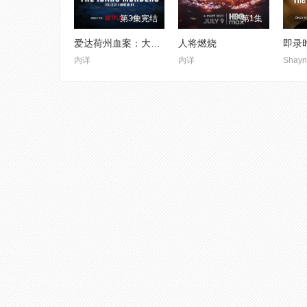
第3集完结
第1集
爱达荷州血案：大学梦魇
人将燃烧
即录
内详
内详