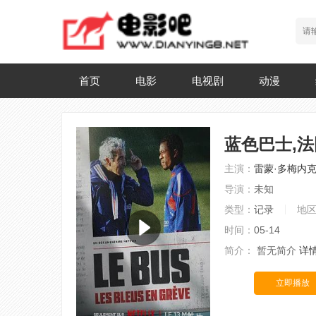
首页
电影
电视剧
动漫
蓝色巴士,
主演：
雷蒙·多梅内
导演：
未知
类型：
记录
地
时间：
05-14
简介：
暂无简介
详
立即播放