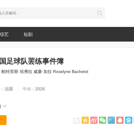
综艺
短剧
法国足球队罢练事件簿
克
帕特里斯·埃弗拉
威廉·加拉
Roselyne Bachelot
区：
法国
年份：
2026
情