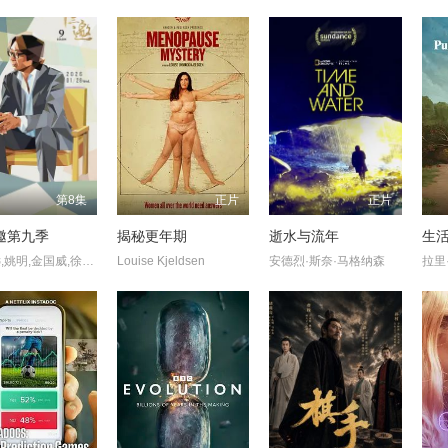
第8集
正片
正片
邀第九季
揭秘更年期
逝水与流年
许知远,姚明,金国威,徐小虎,朱塞佩·托纳多雷,金耀基,王羽佳
Louise Kjeldsen
安德烈·斯奈·马格纳森
拉里