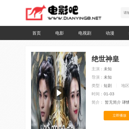
首页
电影
电视剧
动漫
绝世神皇
主演：
未知
导演：
未知
类型：
短剧
地
时间：
01-03
简介：
暂无简介
详
立即播放