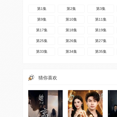
第1集
第2集
第3集
第9集
第10集
第11集
第17集
第18集
第19集
第25集
第26集
第27集
第33集
第34集
第35集
猜你喜欢