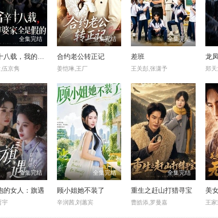
全集完结
全集完结
全集完结
含辛十八载，我的婆家全是假的
合约老公转正记
差班
龙
,伍京隽
姜恺琳,王厂
王关彭,张潇予
郑天
全集完结
全集完结
全集完结
袍的女人：旗遇
顾小姐她不装了
重生之赶山打猎寻宝
哲宇
辛润茜,刘蕙宾
曹皓添,罗曼嘉
王家