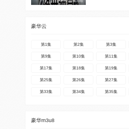
第61-86集完结
豪华云
第1集
第2集
第3集
第9集
第10集
第11集
第17集
第18集
第19集
第25集
第26集
第27集
第33集
第34集
第35集
豪华m3u8