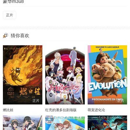
豪华m3u8
正片
猜你喜欢
正片
正片
正片
燃比娃
红壳的潘多拉剧场版
萌宠进化论