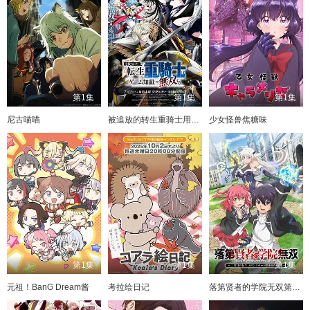
第1集
第1集
第1集
尼古喵喵
被追放的转生重骑士用游戏知识开无双
少女怪兽焦糖味
第1集
第1集
第1集
元祖！BanG Dream酱
考拉绘日记
落第贤者的学院无双第二回转生，S等级作弊魔术师冒险记