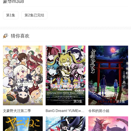
豪华m3u8
第1集
第2集已完结
猜你喜欢
第1集
第3集
第1集
文豪野犬汪第二季
BanG Dream! YUME∞MITA
令和的斑小姐