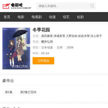
首页
电影
电视剧
动漫
综艺
短剧
冬季花园
主演：
真田麻美
泽城美雪
入野自由
佐佐木望
冰上恭子
导演：
樱井弘明
类型：
日本动漫
日本
2006
时间：
05-14
立即播放
第2集已完结
豪华云
第1集
第2集已完结