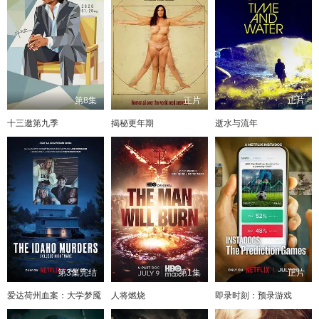
第8集
正片
正片
十三邀第九季
揭秘更年期
逝水与流年
第3集完结
第1集
正片
爱达荷州血案：大学梦魇
人将燃烧
即录时刻：预录游戏