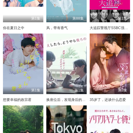
第1集
第88集
第1集
你在夏日之中
风，带有香气
大追踪警视厅SSBC强行犯系第二季
第1集
第1集
第5集
想要幸福的政宗君
换座位后，发现身后的男生好像喜欢我
35岁了，还谈什么恋爱