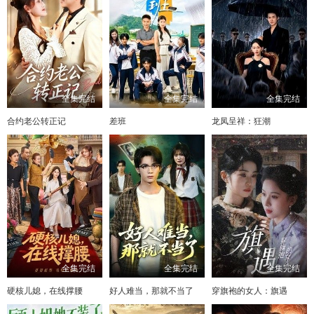
全集完结
全集完结
全集完结
合约老公转正记
差班
龙凤呈祥：狂潮
全集完结
全集完结
全集完结
硬核儿媳，在线撑腰
好人难当，那就不当了
穿旗袍的女人：旗遇