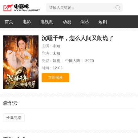
首页
电影
电视剧
动漫
综艺
短剧
沉睡千年，怎么人间又闹诡了
主演：
未知
导演：
未知
类型：
短剧
中国大陆
2025
时间：
12-02
立即播放
全集完结
豪华云
全集完结