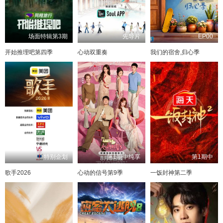
场面特辑第3期
先导片
EP00
开始推理吧第四季
心动双重奏
我们的宿舍,归心季
特别企划
第1期中纯享
第1期中
歌手2026
心动的信号第9季
一饭封神第二季