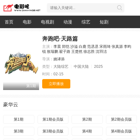
首页
电影
电视剧
动漫
综艺
短剧
奔跑吧·天路篇
主演：
李晨
郑恺
沙溢
白鹿
范丞丞
宋雨琦
张真源
李昀
锐
敖瑞鹏
翟子路
王楚然
徐志胜
沈羽洁
导演：
姚译添
类型：
大陆综艺
中国大陆
2025
时间：
02-15
立即播放
第1期
豪华云
第1期
第1期会员版
第2期
第2期会员版
第3期
第3期会员版
第4期
第4期会员版